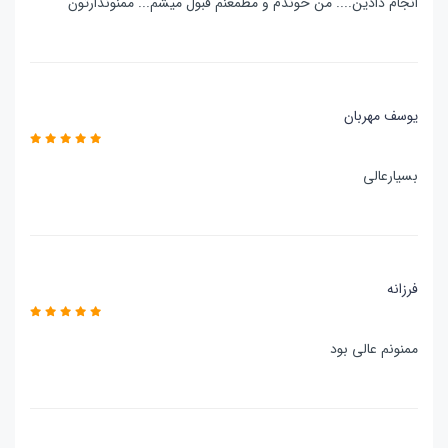
انجام دادین.... من خوندم و مطمعنم قبول میشم... ممنوندارتون
یوسف مهربان
بسیارعالی
فرزانه
ممنونم عالی بود