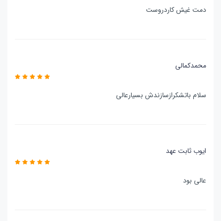
دمت غیش کاردروست
محمدکمالی
سلام باتشکرازسازندش بسیارعالی
ایوب ثابت عهد
عالی بود