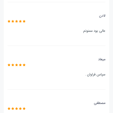
لادن
عالی بود ممنونم
میعاد
سپاس فراوان .
مصطفی