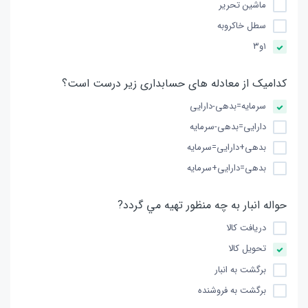
ماشین تحریر
سطل خاکروبه
۱و۳
کدامیک از معادله های حسابداری زیر درست است؟
سرمایه=بدهی-دارایی
دارایی=بدهی-سرمایه
بدهی+دارایی=سرمایه
بدهی=دارایی+سرمایه
حواله انبار به چه منظور تهیه مي گردد?
دريافت کالا
تحويل كالا
برگشت به انبار
برگشت به فروشنده