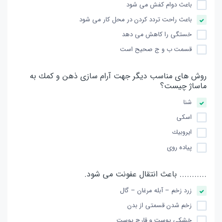
باعث دوام كفش می شود
باعث راحت تردد كردن در محل كار می شود
خستگی را كاهش می دهد
قسمت ب و ج صحیح است
روش های مناسب دیگر جهت آرام سازی ذهن و كمك به
ماساژ چیست؟
شنا
اسكی
ایروبیك
پیاده روی
........... باعث انتقال عفونت می شود.
زرد زخم – آبله مرغان – گال
زخم شدن قسمتی از بدن
خشكی پوست و قارچ پوست