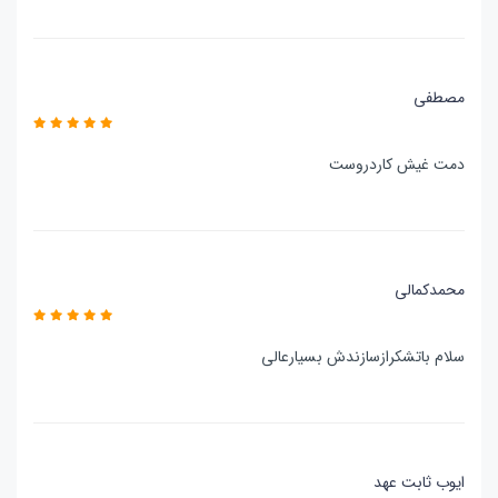
مصطفی
دمت غیش کاردروست
محمدکمالی
سلام باتشکرازسازندش بسیارعالی
ایوب ثابت عهد