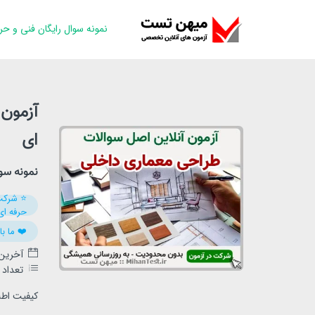
نمونه سوال رایگان فنی و حر
آزمون 
ای
نمونه سو
⭐️ شرکت
حرفه ای
❤️ ما ب
آخرین ب
تعداد آ
کیفیت اط